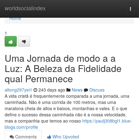
Home
worldsocialindex
Togg
navi
Home
1
Uma Jornada de modo a a
Luz: A Beleza da Fidelidade
qual Permanece
altong297yei1
243 days ago
News
Discuss
A vida cristã é frequentemente comparada a uma jornada, uma
caminhada. Não é uma corrida de 100 metros, mas uma
maratona cheia de altos e baixos, montanhas e vales. E o que
define o sucesso dessa caminhada não é a nossa velocidade,
mas a companhia que temos ao nosso
https://paulj308bgl1.blue-
blogs.com/profile
Comments
Who Upvoted