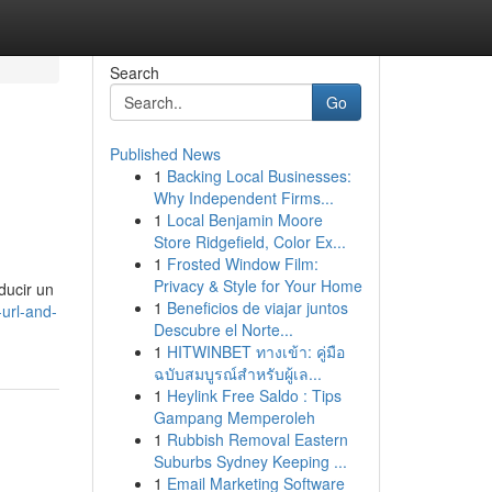
Search
Go
Published News
1
Backing Local Businesses:
Why Independent Firms...
1
Local Benjamin Moore
Store Ridgefield, Color Ex...
1
Frosted Window Film:
Privacy & Style for Your Home
ducir un
1
Beneficios de viajar juntos
-url-and-
Descubre el Norte...
1
HITWINBET ทางเข้า: คู่มือ
ฉบับสมบูรณ์สำหรับผู้เล...
1
Heylink Free Saldo : Tips
Gampang Memperoleh
1
Rubbish Removal Eastern
Suburbs Sydney Keeping ...
1
Email Marketing Software