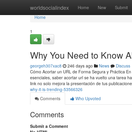
Home
worldsocialindex
Home
New
Submit
Home
1
Why You Need to Know Ab
georgeh307xac8
246 days ago
News
Discuss
Cómo Acortar un URL de Forma Segura y Práctica En l
esenciales, saber acortar url se ha vuelto una tarea h
link no solo mejora la presentación de tus publicacion
why-it-is-trending-53566326
Comments
Who Upvoted
Comments
Submit a Comment