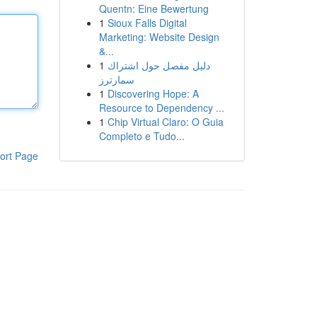
Quentn: Eine Bewertung
1
Sioux Falls Digital
Marketing: Website Design
&...
1
دليل مفصل حول اشتراك
سمارترز
1
Discovering Hope: A
Resource to Dependency ...
1
Chip Virtual Claro: O Guia
Completo e Tudo...
ort Page