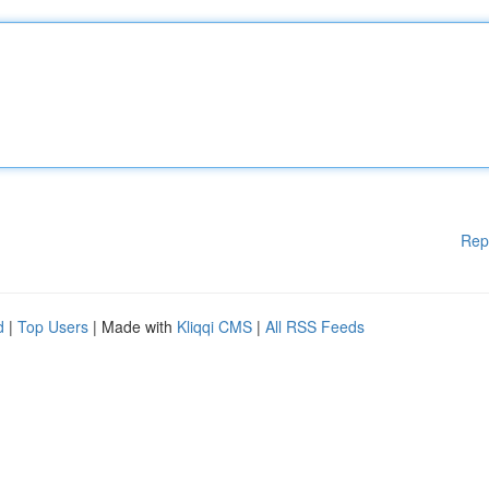
Rep
d
|
Top Users
| Made with
Kliqqi CMS
|
All RSS Feeds