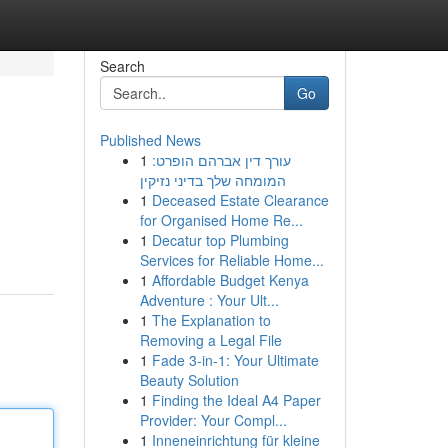
Search
Go
Published News
1
עורך דין אברהם הופרט:
המומחה שלך בדיני נזיקין
1
Deceased Estate Clearance
for Organised Home Re...
1
Decatur top Plumbing
Services for Reliable Home...
1
Affordable Budget Kenya
Adventure : Your Ult...
1
The Explanation to
Removing a Legal File
1
Fade 3-in-1: Your Ultimate
Beauty Solution
1
Finding the Ideal A4 Paper
Provider: Your Compl...
1
Inneneinrichtung für kleine