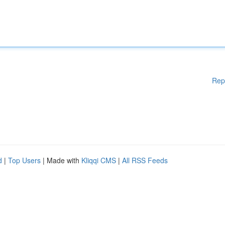
Rep
d
|
Top Users
| Made with
Kliqqi CMS
|
All RSS Feeds