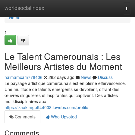
Home
worldsocialindex
Togg
navi
Home
1
Le Talent Camerounais : Les
Meilleurs Artistes du Moment
haimamcam778406
262 days ago
News
Discuss
Le paysage artistique camerounais est en pleine effervescence.
Une multitude de talents émergents se dévoilent, offrant des
œuvres singulières et inspirantes qui captivent. Des artistes
multidisciplinaires aux
https://izaaktmgo944008.luwebs.com/profile
Comments
Who Upvoted
Comments