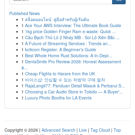
Published News
1
สล็อตออนไลน์: คู่มือสำหรับผู้เริ่มต้น
1
Ace Your AWS Interview: The Ultimate Book Guide
1
1kg price Golden Finger Ram e-waste: Quick ...
1
Cầu Bạch Thủ Lô 2 Nháy MB - Soi Lô Xiên Bắc ...
1
A Future of Streaming Services : Trends an...
1
kc9com Register: A Beginner's Guide
1
Best Whole Home Rust Solutions: A In-Dept...
1
DentaSmile Pro Review 2026: Honest Assessment
&...
1
Cheap Flights to Harare from the UK
1
비아스샵: 안심할 수 있는 처방약 구매 절차
1
RajaLangit77: Panduan Detail Masuk & Perbarui S...
1
Choosing a Car Audio Store in Toledo — A Buyer'...
1
Luxury Photo Booths for LA Events
Copyright © 2026 |
Advanced Search
|
Live
|
Tag Cloud
|
Top