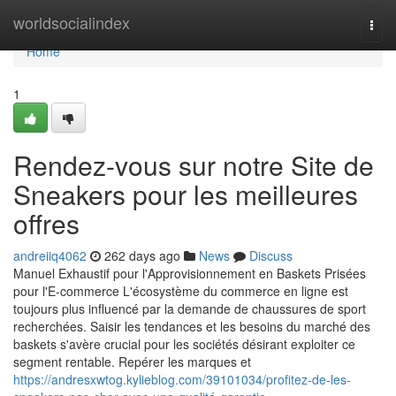
Home
worldsocialindex
Togg
navi
Home
1
Rendez-vous sur notre Site de
Sneakers pour les meilleures
offres
andreiiq4062
262 days ago
News
Discuss
Manuel Exhaustif pour l'Approvisionnement en Baskets Prisées
pour l'E-commerce L'écosystème du commerce en ligne est
toujours plus influencé par la demande de chaussures de sport
recherchées. Saisir les tendances et les besoins du marché des
baskets s'avère crucial pour les sociétés désirant exploiter ce
segment rentable. Repérer les marques et
https://andresxwtog.kylieblog.com/39101034/profitez-de-les-