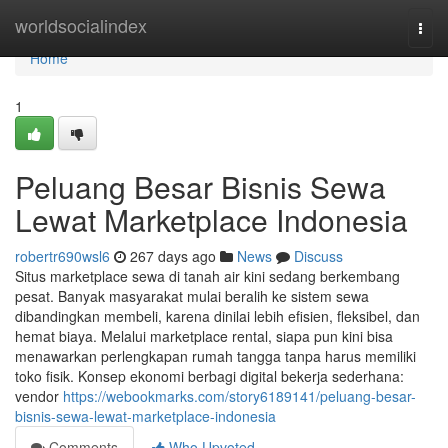
Home
worldsocialindex
Togg
navi
Home
1
Peluang Besar Bisnis Sewa
Lewat Marketplace Indonesia
robertr690wsl6
267 days ago
News
Discuss
Situs marketplace sewa di tanah air kini sedang berkembang
pesat. Banyak masyarakat mulai beralih ke sistem sewa
dibandingkan membeli, karena dinilai lebih efisien, fleksibel, dan
hemat biaya. Melalui marketplace rental, siapa pun kini bisa
menawarkan perlengkapan rumah tangga tanpa harus memiliki
toko fisik. Konsep ekonomi berbagi digital bekerja sederhana:
vendor
https://webookmarks.com/story6189141/peluang-besar-
bisnis-sewa-lewat-marketplace-indonesia
Comments
Who Upvoted