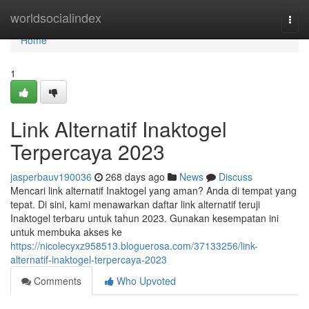
Home
worldsocialindex
Togg
navi
Home
1
Link Alternatif Inaktogel
Terpercaya 2023
jasperbauv190036
268 days ago
News
Discuss
Mencari link alternatif Inaktogel yang aman? Anda di tempat yang
tepat. Di sini, kami menawarkan daftar link alternatif teruji
Inaktogel terbaru untuk tahun 2023. Gunakan kesempatan ini
untuk membuka akses ke
https://nicolecyxz958513.bloguerosa.com/37133256/link-
alternatif-inaktogel-terpercaya-2023
Comments
Who Upvoted