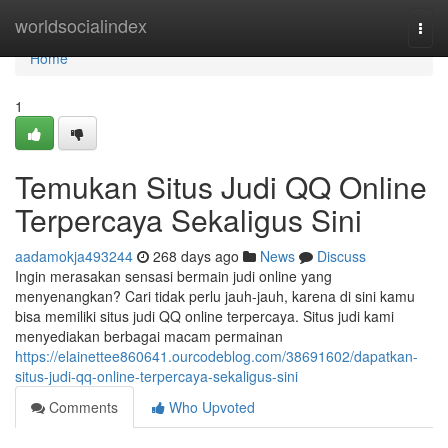
Home
worldsocialindex
Togg
navi
Home
1
Temukan Situs Judi QQ Online
Terpercaya Sekaligus Sini
aadamokja493244
268 days ago
News
Discuss
Ingin merasakan sensasi bermain judi online yang
menyenangkan? Cari tidak perlu jauh-jauh, karena di sini kamu
bisa memiliki situs judi QQ online terpercaya. Situs judi kami
menyediakan berbagai macam permainan
https://elainettee860641.ourcodeblog.com/38691602/dapatkan-
situs-judi-qq-online-terpercaya-sekaligus-sini
Comments
Who Upvoted