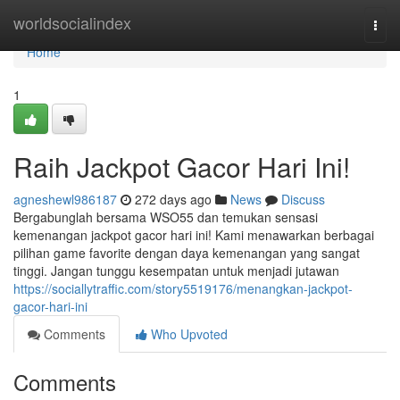
Home
worldsocialindex
Togg
navi
Home
1
Raih Jackpot Gacor Hari Ini!
agneshewl986187
272 days ago
News
Discuss
Bergabunglah bersama WSO55 dan temukan sensasi
kemenangan jackpot gacor hari ini! Kami menawarkan berbagai
pilihan game favorite dengan daya kemenangan yang sangat
tinggi. Jangan tunggu kesempatan untuk menjadi jutawan
https://sociallytraffic.com/story5519176/menangkan-jackpot-
gacor-hari-ini
Comments
Who Upvoted
Comments