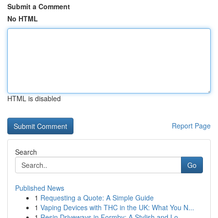
Submit a Comment
No HTML
HTML is disabled
Report Page
Search
Go
Published News
1
Requesting a Quote: A Simple Guide
1
Vaping Devices with THC in the UK: What You N...
1
Resin Driveways in Formby: A Stylish and Lo...