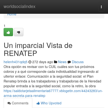
Home
worldsocialindex
Togg
navi
Home
1
Un imparcial Vista de
RENATEP
helenh431qdq5
272 days ago
News
Discuss
Otra opción es revisar con tu CUIL cuáles son tus próximos
cobros y a qué corresponde cada individualidad ingresando al
ulterior enlace: Comunicación a la seguridad social: el Plan
Renatep brinda a los trabajadores y trabajadoras de la Heredad
popular entrada a la seguridad social, como la retiro, la obra
https://saldotarjetaalimentaria67777.vblogetin.com/44243283/un-
arma-secreta-para-renatep
Comments
Who Upvoted