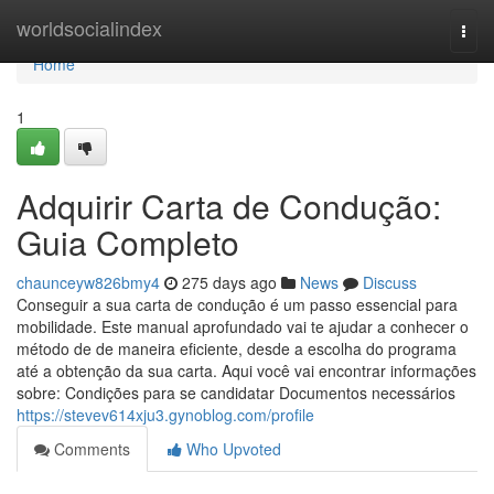
Home
worldsocialindex
Togg
navi
Home
1
Adquirir Carta de Condução:
Guia Completo
chaunceyw826bmy4
275 days ago
News
Discuss
Conseguir a sua carta de condução é um passo essencial para
mobilidade. Este manual aprofundado vai te ajudar a conhecer o
método de de maneira eficiente, desde a escolha do programa
até a obtenção da sua carta. Aqui você vai encontrar informações
sobre: Condições para se candidatar Documentos necessários
https://stevev614xju3.gynoblog.com/profile
Comments
Who Upvoted