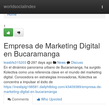
Home
worldsocialindex
Togg
navi
Home
1
Empresa de Marketing Digital
en Bucaramanga
leasbfs315203
297 days ago
News
Discuss
En el dinámico panorama urbano de Bucaramanga, ha surgido
Kolectiva como una referencia clave en el mundo del marketing
digital. Conocedora en estrategias innovadoras, Kolectiva se
concentra a impulsar el éxito de
https://inesbpig198581.dailyhitblog.com/43409389/empresa-de-
marketing-digital-en-bucaramanga
Comments
Who Upvoted