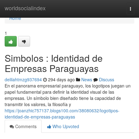
Home
worldsocialindex
Togg
navi
Home
1
Simbolos : Identidad de
Empresas Paraguayas
delilahtmzg937694
294 days ago
News
Discuss
En el panorama empresarial paraguayo, los logotipos juegan un
papel fundamental para definir la identidad visual de las
empresas. Un símbolo bien diseñado tiene la capacidad de
transmitir los valores, la filosofía y
https://joanzhic757137.blogs100.com/38080632/logotipos-
identidad-de-empresas-paraguayas
Comments
Who Upvoted