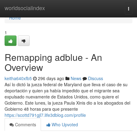
Home
worldsocialindex
Togg
navi
Home
1
Remapping adblue - An
Overview
keitha640xfb5
296 days ago
News
Discuss
Así lo dictó la jueza federal de Maryland que lleva el caso de su
deportación y quien ya había impedido que el migrante sea
expulsado nuevamente de Estados Unidos, como quiere el
Gobierno. Este lunes, la jueza Paula Xinis dio a los abogados del
Gobierno 48 horas para que presente
https://scottd791gjl7.life3dblog.com/profile
Comments
Who Upvoted