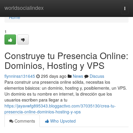
Home
worldsocialindex
Togg
navi
Home
1
Construye tu Presencia Online:
Dominios, Hosting y VPS
flynninss131645
295 days ago
News
Discuss
Para construir una presencia online sólida, necesitas los
elementos básicos: un dominio, hosting y, posiblemente, un VPS.
Un dominio es tu nombre en internet, la dirección que los
usuarios escriben para llegar a tu
https://jayavwfg895343.bloggactivo.com/37035130/crea-tu-
presencia-online-dominios-hosting-y-vps
Comments
Who Upvoted