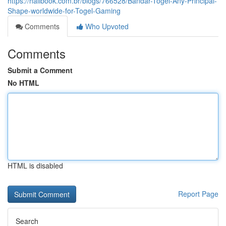
https://hallbook.com.br/blogs/766528/Bandar-Togel-Any-Principal-
Shape-worldwide-for-Togel-Gaming
Comments
Who Upvoted
Comments
Submit a Comment
No HTML
HTML is disabled
Report Page
Search