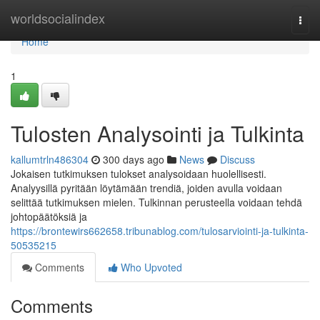
Home
worldsocialindex
Togg
navi
Home
1
Tulosten Analysointi ja Tulkinta
kallumtrln486304
300 days ago
News
Discuss
Jokaisen tutkimuksen tulokset analysoidaan huolellisesti.
Analyysillä pyritään löytämään trendiä, joiden avulla voidaan
selittää tutkimuksen mielen. Tulkinnan perusteella voidaan tehdä
johtopäätöksiä ja
https://brontewirs662658.tribunablog.com/tulosarviointi-ja-tulkinta-
50535215
Comments
Who Upvoted
Comments