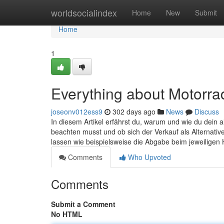
Home
worldsocialindex
Home
New
Submit
Home
1
Everything about Motorra
joseonv012ess9
302 days ago
News
Discuss
In diesem Artikel erfährst du, warum und wie du dein 
beachten musst und ob sich der Verkauf als Alternativ
lassen wie beispielsweise die Abgabe beim jeweiligen H
Comments
Who Upvoted
Comments
Submit a Comment
No HTML