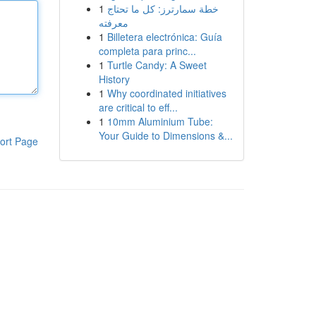
1
خطة سمارترز: كل ما تحتاج
معرفته
1
Billetera electrónica: Guía
completa para princ...
1
Turtle Candy: A Sweet
History
1
Why coordinated initiatives
are critical to eff...
1
10mm Aluminium Tube:
Your Guide to Dimensions &...
ort Page