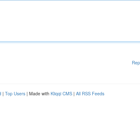
Rep
d
|
Top Users
| Made with
Kliqqi CMS
|
All RSS Feeds