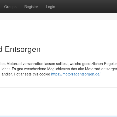
Groups
Register
Login
d Entsorgen
altes Motorrad verschrotten lassen solltest, welche gesetzlichen Regel
e lohnt. Es gibt verschiedene Möglichkeiten das alte Motorrad entsorge
ändler. Hotjar sets this cookie
https://motorradentsorgen.de/