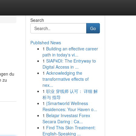
Search
Go
Published News
1
Building an effective career
path in today's vi...
1
SIAP4DI: The Entryway to
Digital Access in ...
1
Acknowledging the
ungen du
transformative effects of
n zu
nex...
1
职业 穿线师 认可： 详细 解
析与 指导
1
{Smartworld Wellness
Residences: Your Haven o...
1
Belajar Investasi Forex
Secara Daring : Ca...
1
Find This Skin Treatment:
English-Speaking ...