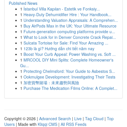
Published News
1
İstanbul Villa Kapıları - Estetik ve Fonksiy...
1
Heavy-Duty Dehumidifier Hire : Your Handbook...
1
Understanding Valuation Appraisals: A Comprehen...
1
Buy AirPods Max in the UK: Your Ultimate Resource
1
Future-generation computing platforms provide u...
1
What to Look for in Denver Concrete Crack Repai...
1
Sulcata Tortoise for Sale: Find Your Amazing ...
1
123b là gì? Hướng dẫn chi tiết năm nay
1
Boost Your Curb Appeal: Power Washing vs. Soft ...
1
MRCOOL DIY Mini Splits: Complete Homeowner's
Gu...
1
Protecting Chelmsford: Your Guide to Asbestos S...
1
Ookmulgee Development: Investigating Their Tests
1
加密貨幣賭場：未來趨勢與風險
1
Purchase The Medication Films Online: A Complet...
Copyright © 2026 |
Advanced Search
|
Live
|
Tag Cloud
|
Top
Users
| Made with
Kliqqi CMS
|
All RSS Feeds