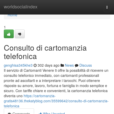
Home
worldsocialindex
Togg
navi
Home
1
Consulto di cartomanzia
telefonica
genghisa345khe3
302 days ago
News
Discuss
Il servizio di Cartomanti Venere ti offre la possibilità di ricevere un
consulto telefonico immediato, con cartomanti professionali
pronte ad ascoltarti e a interpretare i tarocchi. Puoi ottenere
risposte su amore, lavoro, fortuna e famiglia in modo semplice e
sicuro. Con tariffe chiare e convenienti, la cartomanzia telefonica
diventa uno
https://cartomanzia-
gratis48136.thekatyblog.com/35599642/consulto-di-cartomanzia-
telefonica
Comments
Who Upvoted