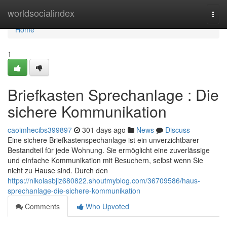
Home
worldsocialindex
Togg
navi
Home
1
Briefkasten Sprechanlage : Die
sichere Kommunikation
caoimhecibs399897
301 days ago
News
Discuss
Eine sichere Briefkastenspechanlage ist ein unverzichtbarer
Bestandteil für jede Wohnung. Sie ermöglicht eine zuverlässige
und einfache Kommunikation mit Besuchern, selbst wenn Sie
nicht zu Hause sind. Durch den
https://nikolasbjiz680822.shoutmyblog.com/36709586/haus-
sprechanlage-die-sichere-kommunikation
Comments
Who Upvoted