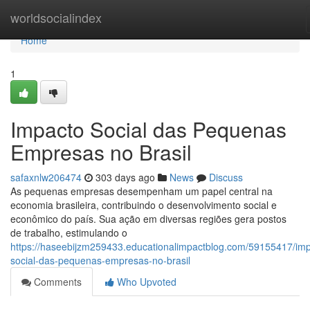
Home
worldsocialindex
Home
1
Impacto Social das Pequenas
Empresas no Brasil
safaxnlw206474
303 days ago
News
Discuss
As pequenas empresas desempenham um papel central na
economia brasileira, contribuindo o desenvolvimento social e
econômico do país. Sua ação em diversas regiões gera postos
de trabalho, estimulando o
https://haseebijzm259433.educationalimpactblog.com/59155417/imp
social-das-pequenas-empresas-no-brasil
Comments
Who Upvoted