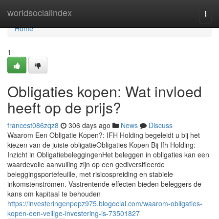
Home
worldsocialindex
Togg
navi
Home
1
Obligaties kopen: Wat invloed
heeft op de prijs?
francest086zqz8
306 days ago
News
Discuss
Waarom Een Obligatie Kopen?: IFH Holding begeleidt u bij het
kiezen van de juiste obligatieObligaties Kopen Bij Ifh Holding:
Inzicht in ObligatiebeleggingenHet beleggen in obligaties kan een
waardevolle aanvulling zijn op een gediversifieerde
beleggingsportefeuille, met risicospreiding en stabiele
inkomstenstromen. Vastrentende effecten bieden beleggers de
kans om kapitaal te behouden
https://investeringenpepz975.blogocial.com/waarom-obligaties-
kopen-een-veilige-investering-is-73501827