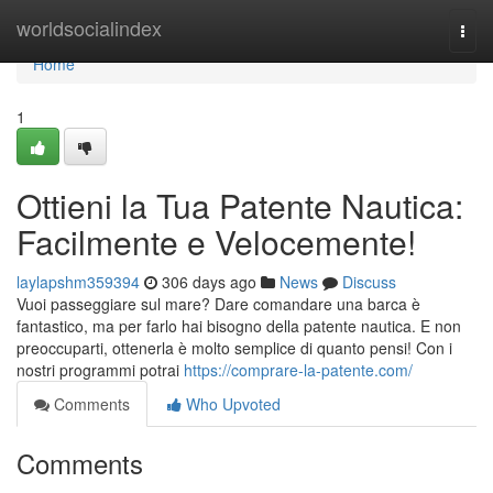
Home
worldsocialindex
Togg
navi
Home
1
Ottieni la Tua Patente Nautica:
Facilmente e Velocemente!
laylapshm359394
306 days ago
News
Discuss
Vuoi passeggiare sul mare? Dare comandare una barca è
fantastico, ma per farlo hai bisogno della patente nautica. E non
preoccuparti, ottenerla è molto semplice di quanto pensi! Con i
nostri programmi potrai
https://comprare-la-patente.com/
Comments
Who Upvoted
Comments