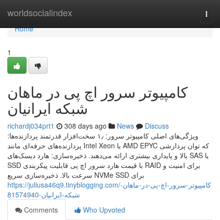
Home
worldsocialindex
Togg
navi
Home
1
کامپیوتر سرور اچ پی در ماهان
شبکه ایرانیان
richardj034prt1
308 days ago
News
Discuss
ویژگی‌های اصلی کامپیوتر سرور: ۱٫ سخت‌افزار قدرتمند پردازنده‌ها:
پردازنده‌های حرفه‌ای مانند Intel Xeon یا AMD EPYC که توان پردازشی
بالا و پایداری بیشتری ارائه می‌دهند. ذخیره‌سازی: هارد دیسک‌های SAS یا
SSD با قیمت هارد سرور اچ پی قابلیت پیکربندی RAID برای امنیت و
سرعت بالا. ذخیره‌سازی سریع NVMe SSD برای
https://juliusa46q9.tinyblogging.com/کامپیوتر-سرور-اچ-پی-در-ماهان-
شبکه-ایرانیان-81574940
Comments
Who Upvoted