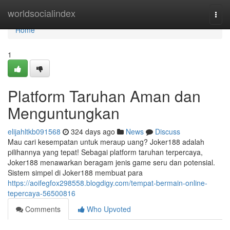
Home
worldsocialindex
Togg
navi
Home
1
Platform Taruhan Aman dan
Menguntungkan
elijahltkb091568
324 days ago
News
Discuss
Mau cari kesempatan untuk meraup uang? Joker188 adalah
pilihannya yang tepat! Sebagai platform taruhan terpercaya,
Joker188 menawarkan beragam jenis game seru dan potensial.
Sistem simpel di Joker188 membuat para
https://aoifegfox298558.blogdigy.com/tempat-bermain-online-
tepercaya-56500816
Comments
Who Upvoted