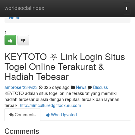
Home
worldsocialindex
Togg
navi
Home
1
KEYTOTO ⛧ Link Login Situs
Togel Online Terakurat &
Hadiah Tebesar
ambroser234viz3
325 days ago
News
Discuss
KEYTOTO adalah situs togel online terakurat yang memiliki
hadiah terbesar di asia dengan reputasi terbaik dan layanan
terbaik.
http://himculturedgiftbox.eu.com
Comments
Who Upvoted
Comments