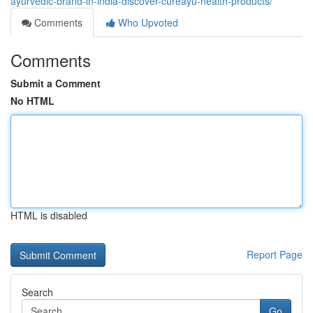
ayurvedic-brand-in-india-discover-cureayu-health-products/
Comments
Who Upvoted
Comments
Submit a Comment
No HTML
HTML is disabled
Report Page
Search
Go