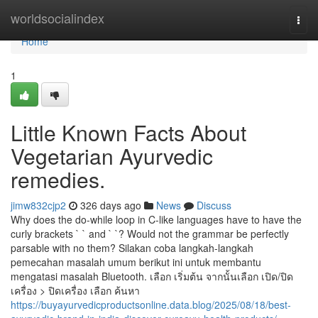
Home
worldsocialindex
Togg
navi
Home
1
Little Known Facts About
Vegetarian Ayurvedic
remedies.
jimw832cjp2
326 days ago
News
Discuss
Why does the do-while loop in C-like languages have to have the
curly brackets ` ` and ` `? Would not the grammar be perfectly
parsable with no them? Silakan coba langkah-langkah
pemecahan masalah umum berikut ini untuk membantu
mengatasi masalah Bluetooth. เลือก เริ่มต้น จากนั้นเลือก เปิด/ปิด
เครื่อง > ปิดเครื่อง เลือก ค้นหา
https://buyayurvedicproductsonline.data.blog/2025/08/18/best-