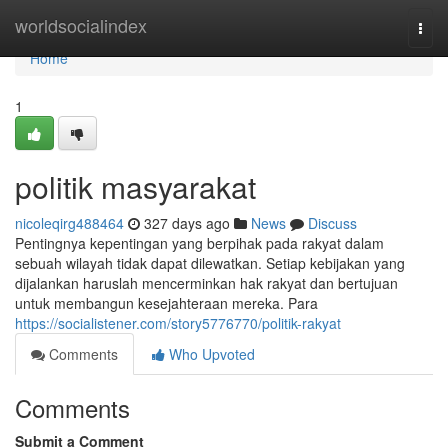
Home
worldsocialindex
Togg
navi
Home
1
politik masyarakat
nicoleqirg488464
327 days ago
News
Discuss
Pentingnya kepentingan yang berpihak pada rakyat dalam
sebuah wilayah tidak dapat dilewatkan. Setiap kebijakan yang
dijalankan haruslah mencerminkan hak rakyat dan bertujuan
untuk membangun kesejahteraan mereka. Para
https://socialistener.com/story5776770/politik-rakyat
Comments
Who Upvoted
Comments
Submit a Comment