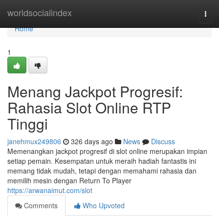
Home
worldsocialindex
Togg
navi
Home
1
Menang Jackpot Progresif:
Rahasia Slot Online RTP
Tinggi
janehmux249806
326 days ago
News
Discuss
Memenangkan jackpot progresif di slot online merupakan impian
setiap pemain. Kesempatan untuk meraih hadiah fantastis ini
memang tidak mudah, tetapi dengan memahami rahasia dan
memilih mesin dengan Return To Player
https://arwanaimut.com/slot
Comments
Who Upvoted