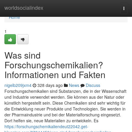
Home
worldsocialindex
Togg
navi
Home
1
Was sind
Forschungschemikalien?
Informationen und Fakten
nigelb209jxm4
328 days ago
News
Discuss
Forschungschemikalien sind Substanzen, die in der Wissenschaft
und Industrie verwendet werden. Sie können aus der Natur oder
künstlich hergestellt sein. Diese Chemikalien sind sehr wichtig für
die Entwicklung neuer Produkte und Technologien. Sie werden in
der Pharmaindustrie und bei der Materialforschung eingesetzt.
Dort helfen sie, neue Materialien zu entwickeln. Es
https://forschungschemikaliendeut22042.get-