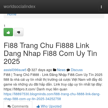
Home
worldsocialindex
Togg
navi
Home
1
Fi88 Trang Chu Fi888 Link
Dang Nhap Fi88 Com Uy Tin
2025
assisil396suw5
327 days ago
News
Discuss
Fi88 | Trang Chủ Fi888 - Link Đăng Nhập Fi88.Com Uy Tín 2025
fi88 là nhà cái uy tín nhất thị trường cá cược Việt Nam với đầy đủ
game và những ưu đãi hấp dẫn. Link truy cập uy tín nhất tại đây:
https://fi88pro.it.com/ Danh mục liên quan
https://fi8897530.blogminds.com/fi88-trang-chu-fi888-link-dang-
nhap-fi88-com-uy-tin-2025-34252758
Comments
Who Upvoted