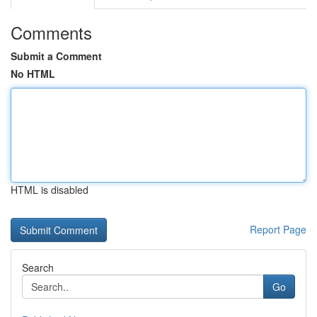
Comments
Submit a Comment
No HTML
HTML is disabled
Report Page
Search
Go