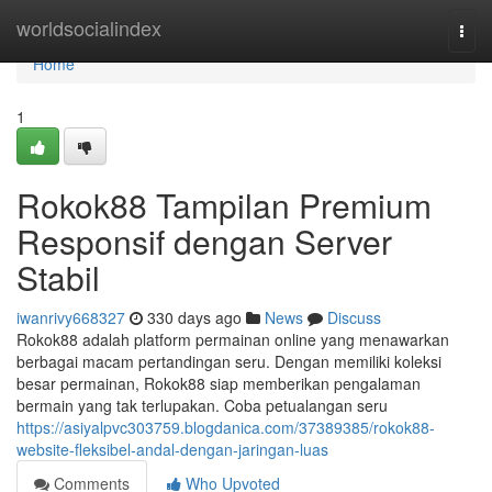
Home
worldsocialindex
Togg
navi
Home
1
Rokok88 Tampilan Premium
Responsif dengan Server
Stabil
iwanrivy668327
330 days ago
News
Discuss
Rokok88 adalah platform permainan online yang menawarkan
berbagai macam pertandingan seru. Dengan memiliki koleksi
besar permainan, Rokok88 siap memberikan pengalaman
bermain yang tak terlupakan. Coba petualangan seru
https://asiyalpvc303759.blogdanica.com/37389385/rokok88-
website-fleksibel-andal-dengan-jaringan-luas
Comments
Who Upvoted