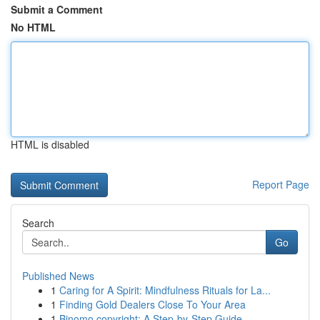
Submit a Comment
No HTML
HTML is disabled
Report Page
Search
Go
Published News
1
Caring for A Spirit: Mindfulness Rituals for La...
1
Finding Gold Dealers Close To Your Area
1
Binomo copyright: A Step-by-Step Guide