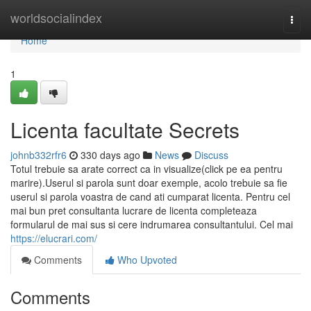
Home
worldsocialindex
Togg
navi
Home
1
Licenta facultate Secrets
johnb332rfr6
330 days ago
News
Discuss
Totul trebuie sa arate correct ca in visualize(click pe ea pentru
marire).Userul si parola sunt doar exemple, acolo trebuie sa fie
userul si parola voastra de cand ati cumparat licenta. Pentru cel
mai bun pret consultanta lucrare de licenta completeaza
formularul de mai sus si cere indrumarea consultantului. Cel mai
https://elucrari.com/
Comments
Who Upvoted
Comments