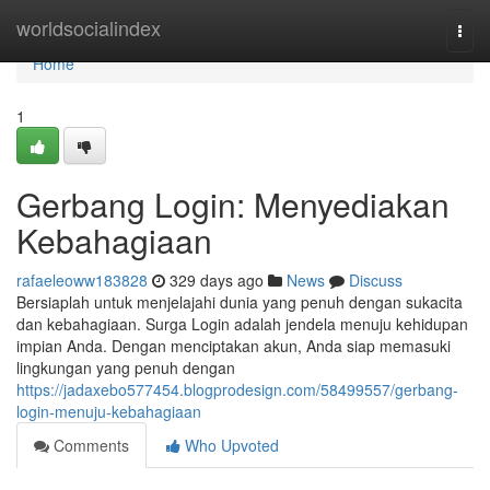
Home
worldsocialindex
Togg
navi
Home
1
Gerbang Login: Menyediakan
Kebahagiaan
rafaeleoww183828
329 days ago
News
Discuss
Bersiaplah untuk menjelajahi dunia yang penuh dengan sukacita
dan kebahagiaan. Surga Login adalah jendela menuju kehidupan
impian Anda. Dengan menciptakan akun, Anda siap memasuki
lingkungan yang penuh dengan
https://jadaxebo577454.blogprodesign.com/58499557/gerbang-
login-menuju-kebahagiaan
Comments
Who Upvoted