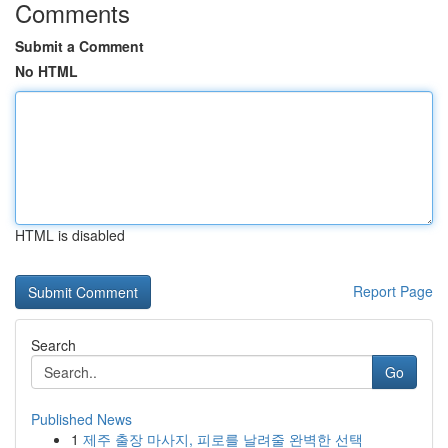
Comments
Submit a Comment
No HTML
HTML is disabled
Report Page
Search
Go
Published News
1
제주 출장 마사지, 피로를 날려줄 완벽한 선택