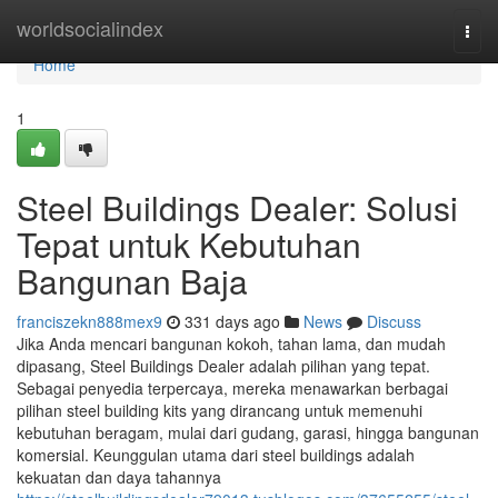
Home
worldsocialindex
Togg
navi
Home
1
Steel Buildings Dealer: Solusi
Tepat untuk Kebutuhan
Bangunan Baja
franciszekn888mex9
331 days ago
News
Discuss
Jika Anda mencari bangunan kokoh, tahan lama, dan mudah
dipasang, Steel Buildings Dealer adalah pilihan yang tepat.
Sebagai penyedia terpercaya, mereka menawarkan berbagai
pilihan steel building kits yang dirancang untuk memenuhi
kebutuhan beragam, mulai dari gudang, garasi, hingga bangunan
komersial. Keunggulan utama dari steel buildings adalah
kekuatan dan daya tahannya