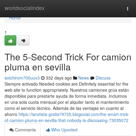
Home
worldsocialindex
Togg
navi
Home
1
The 5-Second Trick For camion
pluma en sevilla
soichirom700uuv3
332 days ago
News
Discuss
Siempre activado Needed cookies are Definitely essential for the
web site to function appropriately. Nuestros camiones grúa están
disponibles para prestarte ayuda de forma inmediata. Incluimos
en una sola cuota mensual por el alquiler tanto el mantenimiento
como el servicio técnico. Además de las ventajas en cuanto al
ahorro
https://tarotista-gratis79725.blogocial.com/the-smart-trick-
of-camion-pluma-en-sevilla-that-nobody-is-discussing-73035072
Comments
Who Upvoted