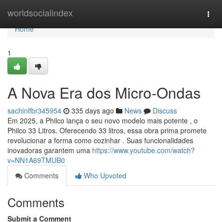
Home
worldsocialindex
Togg
navi
Home
1
A Nova Era dos Micro-Ondas
sachinlfbr345954
335 days ago
News
Discuss
Em 2025, a Philco lança o seu novo modelo mais potente , o
Philco 33 Litros. Oferecendo 33 litros, essa obra prima promete
revolucionar a forma como cozinhar . Suas funcionalidades
inovadoras garantem uma
https://www.youtube.com/watch?
v=NN1A69TMUB0
Comments
Who Upvoted
Comments
Submit a Comment