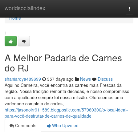
Home
worldsocialindex
Togg
navi
Home
1
A Melhor Padaria de Carnes
do RJ
shaniarqya489699
357 days ago
News
Discuss
Aqui no Carneira, você encontra as carnes mais Frescas da
região. Nossa tradição remonta décadas, e nosso compromisso
com a qualidade sempre foi nossa missão. Oferecemos uma
variedade completa de cortes,
https://jasonolrr911589.blogpostie.com/57980306/o-local-ideal-
para-você-desfrutar-de-carnes-de-qualidade
Comments
Who Upvoted