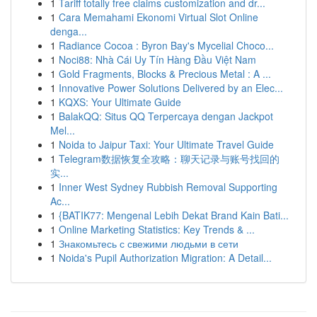
1
Tariff totally free claims customization and dr...
1
Cara Memahami Ekonomi Virtual Slot Online
denga...
1
Radiance Cocoa : Byron Bay's Mycelial Choco...
1
Noci88: Nhà Cái Uy Tín Hàng Đầu Việt Nam
1
Gold Fragments, Blocks & Precious Metal : A ...
1
Innovative Power Solutions Delivered by an Elec...
1
KQXS: Your Ultimate Guide
1
BalakQQ: Situs QQ Terpercaya dengan Jackpot
Mel...
1
Noida to Jaipur Taxi: Your Ultimate Travel Guide
1
Telegram数据恢复全攻略：聊天记录与账号找回的
实...
1
Inner West Sydney Rubbish Removal Supporting
Ac...
1
{BATIK77: Mengenal Lebih Dekat Brand Kain Bati...
1
Online Marketing Statistics: Key Trends & ...
1
Знакомьтесь с свежими людьми в сети
1
Noida's Pupil Authorization Migration: A Detail...