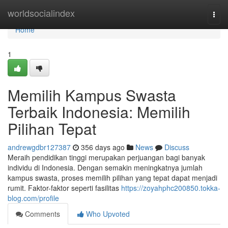
Home
worldsocialindex
Togg
navi
Home
1
Memilih Kampus Swasta
Terbaik Indonesia: Memilih
Pilihan Tepat
andrewgdbr127387
356 days ago
News
Discuss
Meraih pendidikan tinggi merupakan perjuangan bagi banyak
individu di Indonesia. Dengan semakin meningkatnya jumlah
kampus swasta, proses memilih pilihan yang tepat dapat menjadi
rumit. Faktor-faktor seperti fasilitas
https://zoyahphc200850.tokka-
blog.com/profile
Comments
Who Upvoted