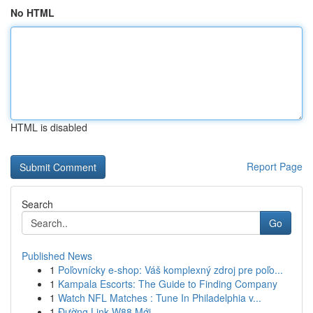
No HTML
HTML is disabled
Report Page
Search
Go
Published News
1
Poľovnícky e-shop: Váš komplexný zdroj pre poľo...
1
Kampala Escorts: The Guide to Finding Company
1
Watch NFL Matches : Tune In Philadelphia v...
1
Đường Link W88 Mới