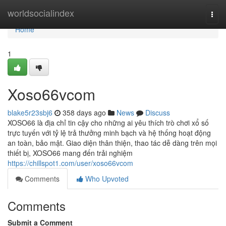
Home
worldsocialindex
Togg
navi
Home
1
Xoso66vcom
blake5r23sbj6
358 days ago
News
Discuss
XOSO66 là địa chỉ tin cậy cho những ai yêu thích trò chơi xổ số
trực tuyến với tỷ lệ trả thưởng minh bạch và hệ thống hoạt động
an toàn, bảo mật. Giao diện thân thiện, thao tác dễ dàng trên mọi
thiết bị, XOSO66 mang đến trải nghiệm
https://chillspot1.com/user/xoso66vcom
Comments
Who Upvoted
Comments
Submit a Comment