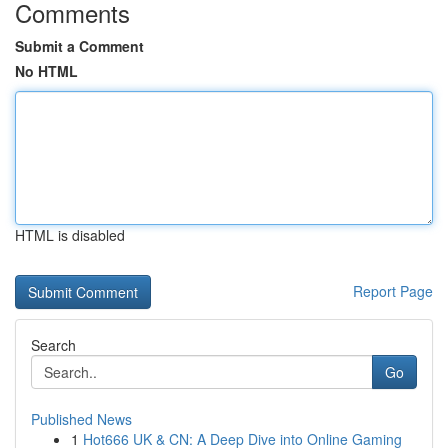
Comments
Submit a Comment
No HTML
HTML is disabled
Report Page
Search
Go
Published News
1
Hot666 UK & CN: A Deep Dive into Online Gaming