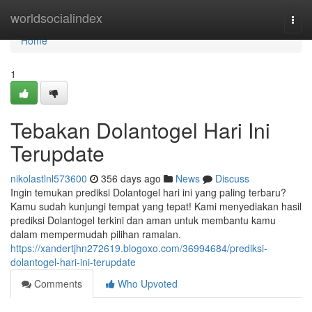
Home
worldsocialindex
Togg
navi
Home
1
Tebakan Dolantogel Hari Ini
Terupdate
nikolastlnl573600
356 days ago
News
Discuss
Ingin temukan prediksi Dolantogel hari ini yang paling terbaru?
Kamu sudah kunjungi tempat yang tepat! Kami menyediakan hasil
prediksi Dolantogel terkini dan aman untuk membantu kamu
dalam mempermudah pilihan ramalan.
https://xandertjhn272619.blogoxo.com/36994684/prediksi-
dolantogel-hari-ini-terupdate
Comments
Who Upvoted