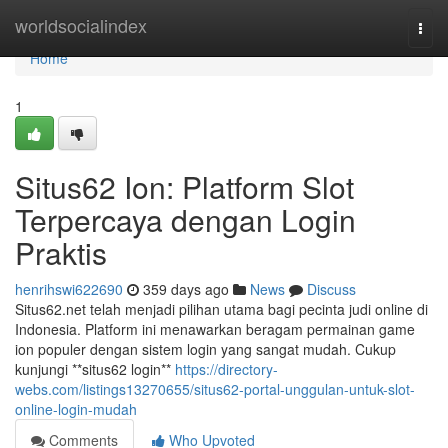
Home
worldsocialindex
Togg
navi
Home
1
Situs62 Ion: Platform Slot
Terpercaya dengan Login
Praktis
henrihswi622690
359 days ago
News
Discuss
Situs62.net telah menjadi pilihan utama bagi pecinta judi online di
Indonesia. Platform ini menawarkan beragam permainan game
ion populer dengan sistem login yang sangat mudah. Cukup
kunjungi **situs62 login**
https://directory-
webs.com/listings13270655/situs62-portal-unggulan-untuk-slot-
online-login-mudah
Comments
Who Upvoted