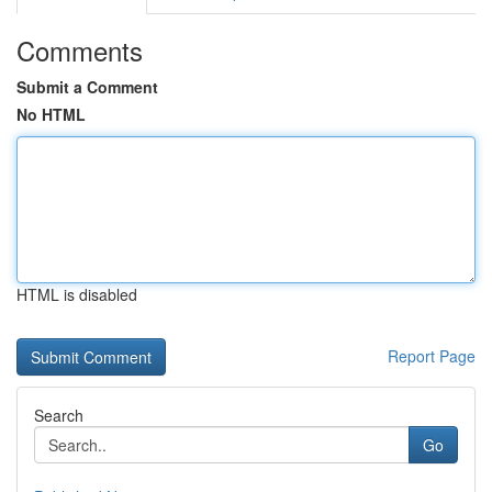
Comments
Submit a Comment
No HTML
HTML is disabled
Report Page
Search
Go