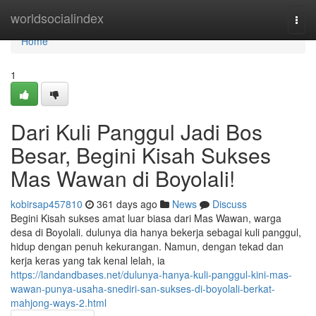
Home
worldsocialindex
Togg
navi
Home
1
Dari Kuli Panggul Jadi Bos
Besar, Begini Kisah Sukses
Mas Wawan di Boyolali!
kobirsap457810
361 days ago
News
Discuss
Begini Kisah sukses amat luar biasa dari Mas Wawan, warga
desa di Boyolali. dulunya dia hanya bekerja sebagai kuli panggul,
hidup dengan penuh kekurangan. Namun, dengan tekad dan
kerja keras yang tak kenal lelah, ia
https://landandbases.net/dulunya-hanya-kuli-panggul-kini-mas-
wawan-punya-usaha-snediri-san-sukses-di-boyolali-berkat-
mahjong-ways-2.html