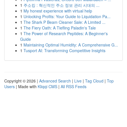
1
주소킹 : 혁신적인 주소 정보 관리 시대의 ...
1
My honest experience with virtual help
1
Unlocking Profits: Your Guide to Liquidation Pa...
1
The Shark P Beam Cleaner Sale: A Limited ...
1
The Fiery Oath: A Tiefling Paladin's Tale
1
The Power of Research Peptides: A Beginner's
Guide
1
Maintaining Optimal Humidity: A Comprehensive G...
1
Tusport AI: Transforming Competitive Insights
Copyright © 2026 |
Advanced Search
|
Live
|
Tag Cloud
|
Top
Users
| Made with
Kliqqi CMS
|
All RSS Feeds