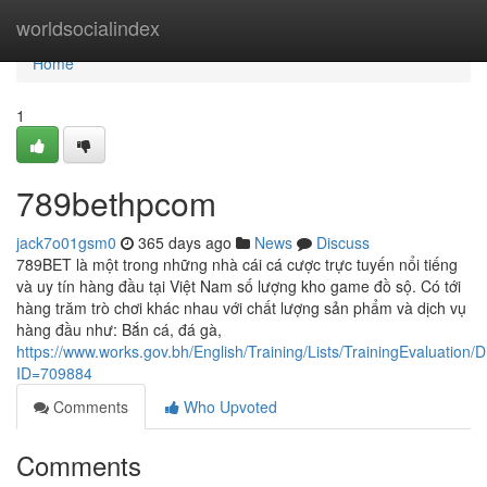
Home
worldsocialindex
Home
1
789bethpcom
jack7o01gsm0
365 days ago
News
Discuss
789BET là một trong những nhà cái cá cược trực tuyến nổi tiếng
và uy tín hàng đầu tại Việt Nam số lượng kho game đồ sộ. Có tới
hàng trăm trò chơi khác nhau với chất lượng sản phẩm và dịch vụ
hàng đầu như: Bắn cá, đá gà,
https://www.works.gov.bh/English/Training/Lists/TrainingEvaluation
ID=709884
Comments
Who Upvoted
Comments