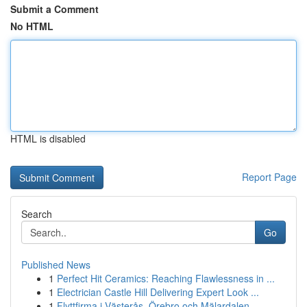
Submit a Comment
No HTML
HTML is disabled
Report Page
Search
Go
Published News
1
Perfect Hit Ceramics: Reaching Flawlessness in ...
1
Electrician Castle Hill Delivering Expert Look ...
1
Flyttfirma i Västerås, Örebro och Mälardalen – ...