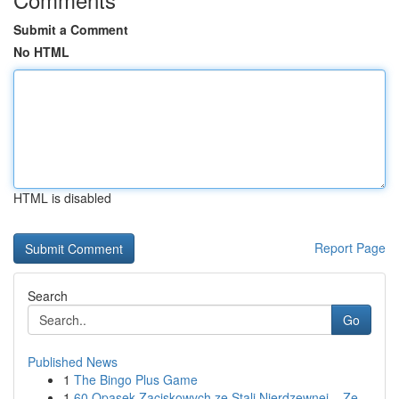
Submit a Comment
No HTML
HTML is disabled
Report Page
Search
Go
Published News
1
The Bingo Plus Game
1
60 Opasek Zaciskowych ze Stali Nierdzewnej – Ze...