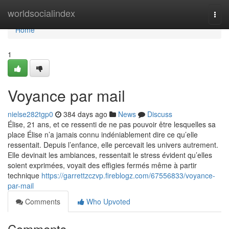
Home
worldsocialindex
Togg
navi
Home
1
Voyance par mail
nielse282tgp0
384 days ago
News
Discuss
Élise, 21 ans, et ce ressenti de ne pas pouvoir être lesquelles sa
place Élise n’a jamais connu indéniablement dire ce qu’elle
ressentait. Depuis l’enfance, elle percevait les univers autrement.
Elle devinait les ambiances, ressentait le stress évident qu’elles
soient exprimées, voyait des effigies fermés même à partir
technique
https://garrettzczvp.fireblogz.com/67556833/voyance-
par-mail
Comments
Who Upvoted
Comments