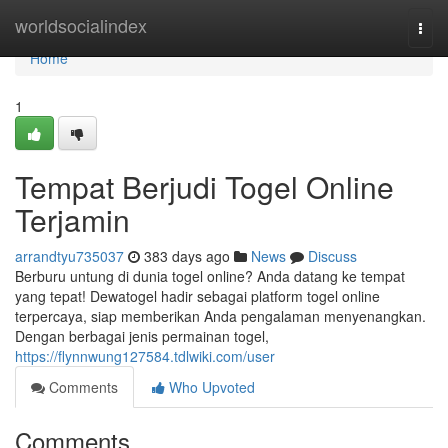
Home
worldsocialindex
Togg
navi
Home
1
Tempat Berjudi Togel Online
Terjamin
arrandtyu735037
383 days ago
News
Discuss
Berburu untung di dunia togel online? Anda datang ke tempat
yang tepat! Dewatogel hadir sebagai platform togel online
terpercaya, siap memberikan Anda pengalaman menyenangkan.
Dengan berbagai jenis permainan togel,
https://flynnwung127584.tdlwiki.com/user
Comments
Who Upvoted
Comments