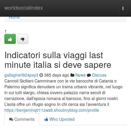
Home
worldsocialindex
Togg
navi
Home
1
Indicatori sulla viaggi last
minute italia si deve sapere
gallagherl924psy3
385 days ago
News
Discuss
Cannoli Siciliani Camminare con le vie barocche di Catania o
Palermo significa denudare un trama urbano vibrante, nel luogo
in cui tutti slargo, chiesa ovvero palazzo narra secoli di
narrazione, dall’epoca romana al barocco, fino ai giorni nostri.
L’isola offre un rifugio sogno In chi cerca sia l’avventura il
https://benjaminq011zws8.shoutmyblog.com/profile
Comments
Who Upvoted