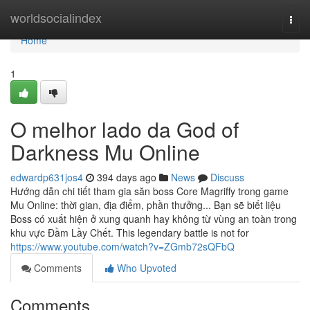
Home
worldsocialindex
Togg
navi
Home
1
O melhor lado da God of
Darkness Mu Online
edwardp631jos4
394 days ago
News
Discuss
Hướng dẫn chi tiết tham gia săn boss Core Magriffy trong game
Mu Online: thời gian, địa điểm, phần thưởng... Bạn sẽ biết liệu
Boss có xuất hiện ở xung quanh hay không từ vùng an toàn trong
khu vực Đầm Lầy Chết. This legendary battle is not for
https://www.youtube.com/watch?v=ZGmb72sQFbQ
Comments
Who Upvoted
Comments