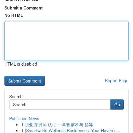
Submit a Comment
No HTML
HTML is disabled
Report Page
Search
Go
Published News
1
职业 穿线师 认可： 详细 解析与 指导
1
{Smartworld Wellness Residences: Your Haven o...