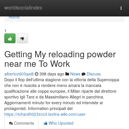
Home
worldsocialindex
Togg
navi
Home
1
Getting My reloading powder
near me To Work
albertoz603qai8
398 days ago
News
Discuss
Dopo il flop dell'ultima stagione con la vittoria della Supercoppa
che non è riuscita a rendere meno amara la mancata
qualificazione alle coppe europee, il Milan riparte dal direttore
sportivo Igli Tare e da Massimiliano Allegri in panchina.
Aggiornamenti minuto for every minuto ed interviste ai
protagonisti. Information principali del
https://richardh023xnc3.levitra-wiki.com/user
Comments
Who Upvoted