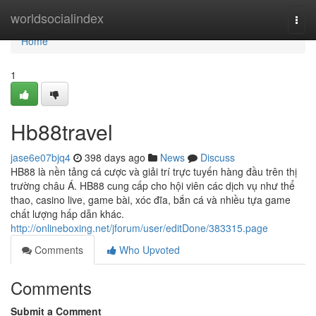
Home
worldsocialindex
Togg
navi
Home
1
Hb88travel
jase6e07bjq4
398 days ago
News
Discuss
HB88 là nền tảng cá cược và giải trí trực tuyến hàng đầu trên thị
trường châu Á. HB88 cung cấp cho hội viên các dịch vụ như thể
thao, casino live, game bài, xóc đĩa, bắn cá và nhiều tựa game
chất lượng hấp dẫn khác.
http://onlineboxing.net/jforum/user/editDone/383315.page
Comments
Who Upvoted
Comments
Submit a Comment